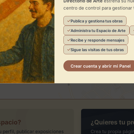
Directorio de Arte
estrena su n
centro de control para gestionar 
×
Pabellón municipal polivalente
Publica y gestiona tus obras
Administra tu Espacio de Arte
Recibe y responde mensajes
Sigue las visitas de tus obras
Crear cuenta y abrir mi Panel
spacio?
¿Quieres tu pr
 perfil, publicar exposiciones
Crea tu propia pági