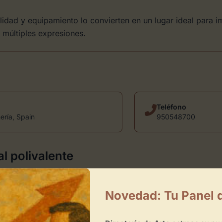
ilidad y equipamiento lo convierten en un lugar ideal para i
s múltiples expresiones.
Teléfono
ería, Spain
950548700
l polivalente
Novedad: Tu Panel 