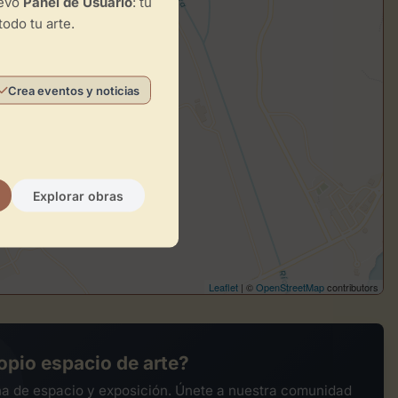
uevo
Panel de Usuario
: tu
todo tu arte.
Crea eventos y noticias
Explorar obras
Leaflet
| ©
OpenStreetMap
contributors
opio espacio de arte?
na de espacio y exposición. Únete a nuestra comunidad