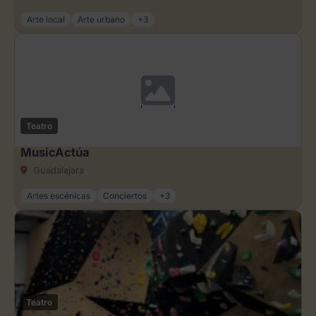
Arte local
Arte urbano
+3
Teatro
MusicActúa
Guadalajara
Artes escénicas
Conciertos
+3
Teatro