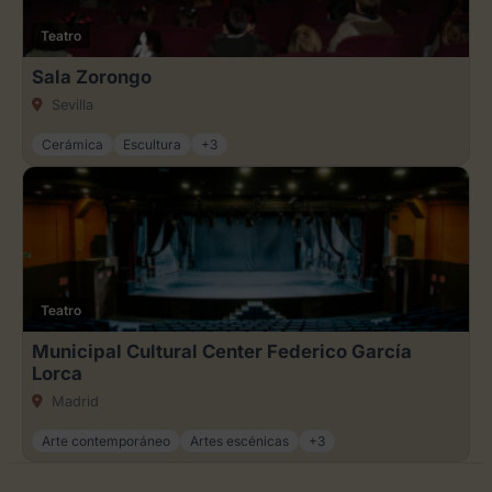
Teatro
Sala Zorongo
Sevilla
Cerámica
Escultura
+3
Teatro
Municipal Cultural Center Federico García
Lorca
Madrid
Arte contemporáneo
Artes escénicas
+3