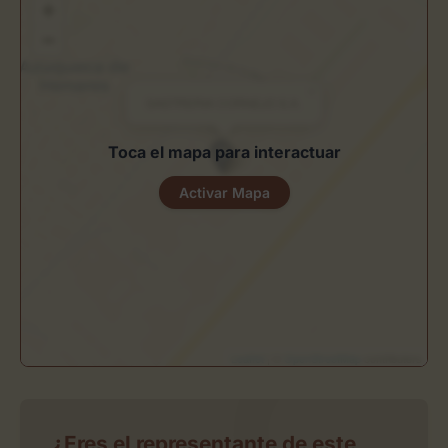
+
−
×
SASTRERIA CORNEJO S.A.
Toca el mapa para interactuar
Activar Mapa
Leaflet
| ©
OpenStreetMap
contributors
¿Eres el representante de este