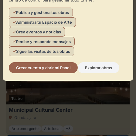
centro de control para gestionar todo tu arte.
Publica y gestiona tus obras
Registrarme gratis
Administra tu Espacio de Arte
Crea eventos y noticias
Recibe y responde mensajes
Otros espacios similares en San
Sebastián de los Reyes
Sigue las visitas de tus obras
Crear cuenta y abrir mi Panel
Explorar obras
Teatro
Municipal Cultural Center
Guadalajara
Arte emergente
Arte local
+3