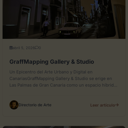
abril 5, 2026
0
GraffMapping Gallery & Studio
Un Epicentro del Arte Urbano y Digital en
CanariasGraffMapping Gallery & Studio se erige en
Las Palmas de Gran Canaria como un espacio híbrido
que...
Leer artículo
Directorio de Arte