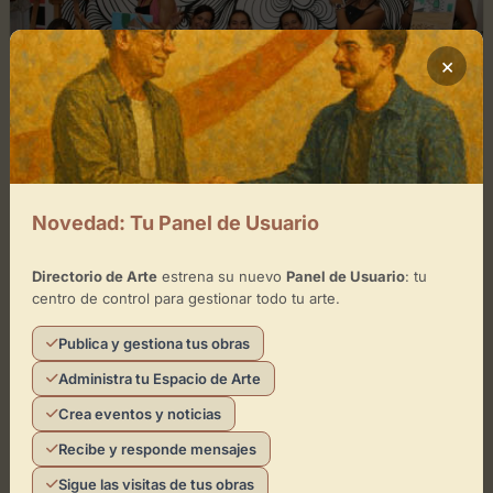
×
Novedad: Tu Panel de Usuario
abril 5, 2026
0
Directorio de Arte
estrena su nuevo
Panel de Usuario
: tu
Co-Art. Cursos y Talleres de Arte
centro de control para gestionar todo tu arte.
Un Espacio Creativo para la Expresión y el
Publica y gestiona tus obras
AprendizajeEn el corazón de Las Palmas de Gran
Administra tu Espacio de Arte
Canaria, Co-Art se erige como un centro de
referencia...
Crea eventos y noticias
Recibe y responde mensajes
Leer artículo
Directorio de Arte
Sigue las visitas de tus obras