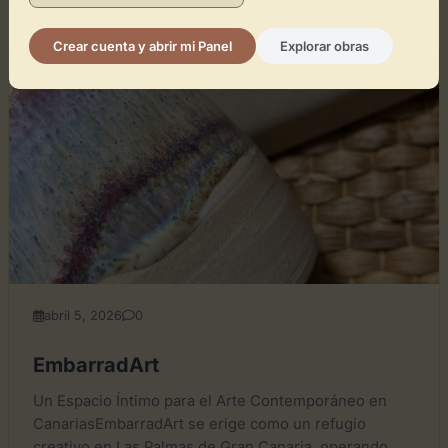
Crear cuenta y abrir mi Panel
Explorar obras
GENERAL
abril 5, 2026
0
EmbarradArt
Un Espacio Íntimo para el Arte Contemporáneo en
CanariasEmbarradArt se erige como un refugio
creativo en Las Palmas de Gran Canaria, operando