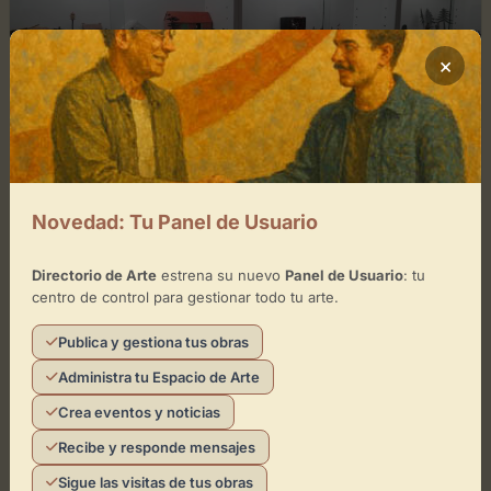
×
Novedad: Tu Panel de Usuario
enero 4, 2026
0
Directorio de Arte
estrena su nuevo
Panel de Usuario
: tu
Museo de Figuras FiJAS
centro de control para gestionar todo tu arte.
Un espacio dedicado a la colección y exhibiciónEl
Publica y gestiona tus obras
Museo de Figuras FiJAS se erige como un referente
Administra tu Espacio de Arte
cultural en la localidad de Sepúlveda, ofreciendo a...
Crea eventos y noticias
Recibe y responde mensajes
Leer artículo
Directorio de Arte
Sigue las visitas de tus obras