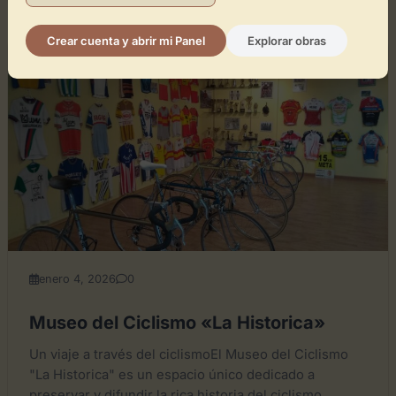
Crear cuenta y abrir mi Panel
Explorar obras
GENERAL
enero 4, 2026
0
Museo del Ciclismo «La Historica»
Un viaje a través del ciclismoEl Museo del Ciclismo
"La Historica" es un espacio único dedicado a
preservar y difundir la rica historia del ciclismo....