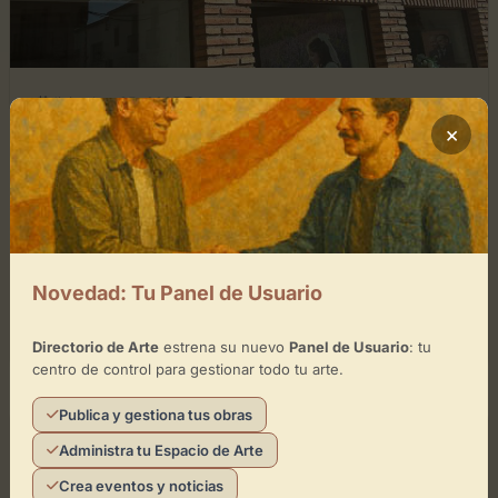
diciembre 25, 2025
0
×
Tiffany Photography
Capturando momentos únicosTiffany Photography es
un estudio fotográfico profesional ubicado en
Sonseca, Toledo, especializado en inmortalizar los
instantes más especiales. Con un enfoque artístico
Novedad: Tu Panel de Usuario
y...
Leer artículo
Directorio de Arte
Directorio de Arte
estrena su nuevo
Panel de Usuario
: tu
centro de control para gestionar todo tu arte.
Publica y gestiona tus obras
GENERAL
Administra tu Espacio de Arte
Crea eventos y noticias