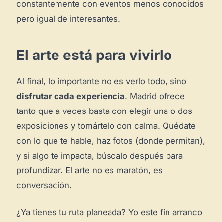
constantemente con eventos menos conocidos
Directorio de Arte
estrena su nuevo
Panel de Usuario
: tu
centro de control para gestionar todo tu arte.
pero igual de interesantes.
Publica y gestiona tus obras
El arte está para vivirlo
Administra tu Espacio de Arte
Crea eventos y noticias
Al final, lo importante no es verlo todo, sino
Recibe y responde mensajes
disfrutar cada experiencia
. Madrid ofrece
Sigue las visitas de tus obras
tanto que a veces basta con elegir una o dos
exposiciones y tomártelo con calma. Quédate
Crear cuenta y abrir mi Panel
Explorar obras
con lo que te hable, haz fotos (donde permitan),
y si algo te impacta, búscalo después para
profundizar. El arte no es maratón, es
conversación.
¿Ya tienes tu ruta planeada? Yo este fin arranco