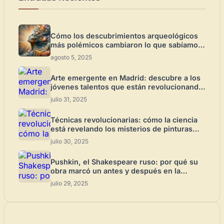
Cómo los descubrimientos arqueológicos
más polémicos cambiaron lo que sabíamos
del arte antiguo
agosto 5, 2025
Arte emergente en Madrid: descubre a los
jóvenes talentos que están revolucionando
la escena cultural
julio 31, 2025
Técnicas revolucionarias: cómo la ciencia
está revelando los misterios de pinturas
famosas
julio 30, 2025
Pushkin, el Shakespeare ruso: por qué su
obra marcó un antes y después en la
literatura universal
julio 29, 2025