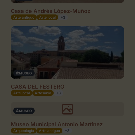
Casa de Andrés López-Muñoz
Arte antiguo
Arte local
+3
MUSEO
CASA DEL FESTERO
Arte local
Artesanía
+3
MUSEO
Museo Municipal Antonio Martínez
Arqueología
Arte antiguo
+3