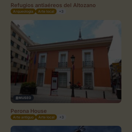
Refugios antiaéreos del Altozano
Arqueología
Arte local
+3
MUSEO
Perona House
Arte antiguo
Arte local
+3