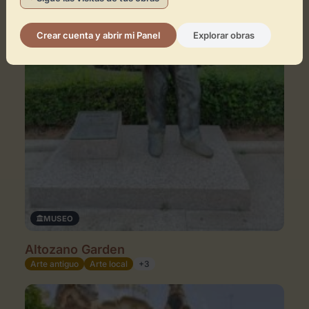
Crear cuenta y abrir mi Panel
Explorar obras
MUSEO
Altozano Garden
Arte antiguo
Arte local
+3