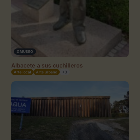
MUSEO
Albacete a sus cuchilleros
Arte local
Arte urbano
+3