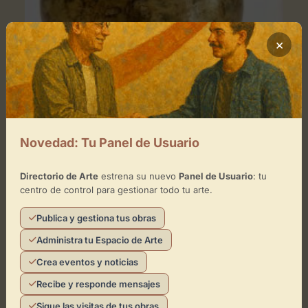
×
MUSEO
Novedad: Tu Panel de Usuario
Cuencos Tibetanos Himalaya
Arte antiguo
Arte clásico
+3
Directorio de Arte
estrena su nuevo
Panel de Usuario
: tu
centro de control para gestionar todo tu arte.
Publica y gestiona tus obras
Administra tu Espacio de Arte
Crea eventos y noticias
Recibe y responde mensajes
Sigue las visitas de tus obras