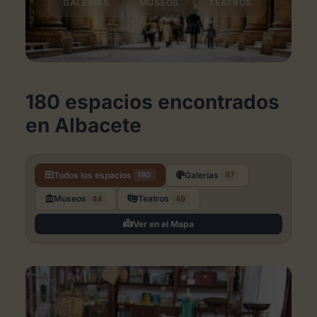
GALERÍAS
MUSEOS
TEATROS
180 espacios encontrados
en Albacete
Todos los espacios
Galerías
180
87
Museos
Teatros
44
49
Ver en el Mapa