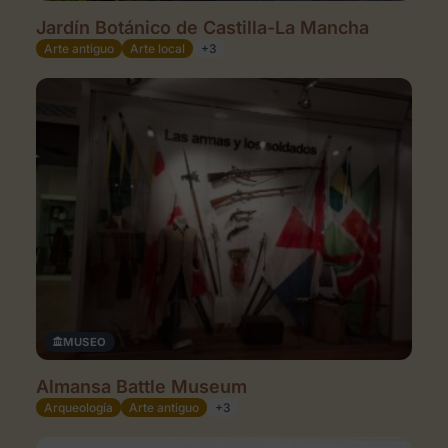
Jardín Botánico de Castilla-La Mancha
Arte antiguo
Arte local
+3
MUSEO
Almansa Battle Museum
Arqueología
Arte antiguo
+3