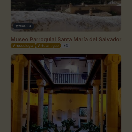
MUSEO
Museo Parroquial Santa María del Salvador
Arqueología
Arte antiguo
+3