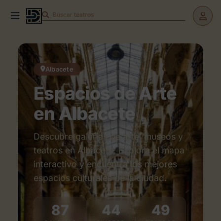
Buscar
eventos
Albacete
Espacios de Arte
en Albacete
Descubre galerías de arte, museos y
teatros en Albacete. Explora el mapa
interactivo y encuentra los mejores
espacios culturales de la ciudad.
87
44
49