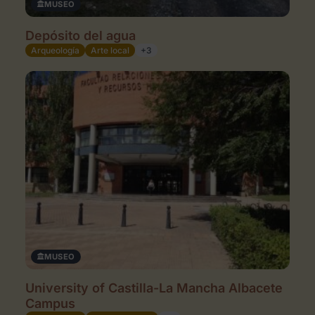
MUSEO
Depósito del agua
Arqueología
Arte local
+3
MUSEO
University of Castilla-La Mancha Albacete
Campus