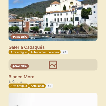
GALERÍA
Galeria Cadaqués
Arte antiguo
Arte contemporáneo
+3
GALERÍA
Blanco Mora
Girona
Arte antiguo
Arte local
+3