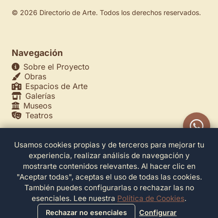
© 2026 Directorio de Arte. Todos los derechos reservados.
Navegación
Sobre el Proyecto
Obras
Espacios de Arte
Galerías
Museos
Teatros
Usamos cookies propias y de terceros para mejorar tu
Legales
experiencia, realizar análisis de navegación y
Política de Privacidad
mostrarte contenidos relevantes. Al hacer clic en
Política de Cookies
"Aceptar todas", aceptas el uso de todas las cookies.
Configuración de Cookies
También puedes configurarlas o rechazar las no
Términos de Servicio
esenciales. Lee nuestra
Política de Cookies
.
Contacto
Rechazar no esenciales
Configurar