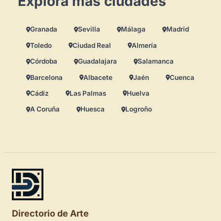
Explora más ciudades
Granada
Sevilla
Málaga
Madrid
Toledo
Ciudad Real
Almería
Córdoba
Guadalajara
Salamanca
Barcelona
Albacete
Jaén
Cuenca
Cádiz
Las Palmas
Huelva
A Coruña
Huesca
Logroño
Directorio de Arte