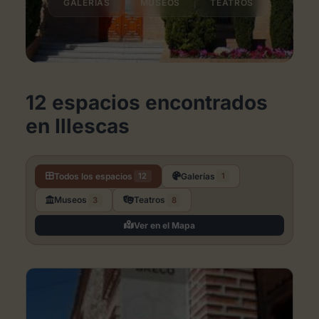
GALERÍAS
MUSEOS
TEATROS
12 espacios encontrados
en Illescas
Todos los espacios
Galerías
12
1
Museos
Teatros
3
8
Ver en el Mapa