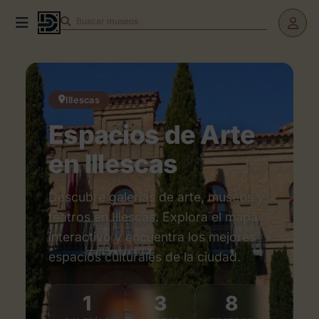
Buscar
museos
Illescas
Espacios de Arte
en Illescas
Descubre galerías de arte, museos y
teatros en Illescas. Explora el mapa
interactivo y encuentra los mejores
espacios culturales de la ciudad.
Espacios de Arte en Illescas
1
3
8