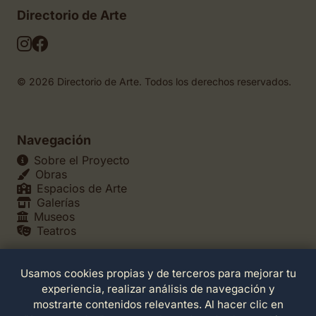
Directorio de Arte
© 2026 Directorio de Arte. Todos los derechos reservados.
Navegación
Sobre el Proyecto
Obras
Espacios de Arte
Galerías
Museos
Teatros
Usamos cookies propias y de terceros para mejorar tu
Legales
experiencia, realizar análisis de navegación y
Política de Privacidad
mostrarte contenidos relevantes. Al hacer clic en
Política de Cookies