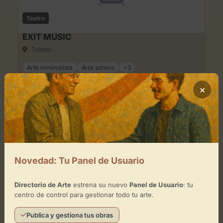
Teatro
EXIT MUSIC
Toledo
Arte minimalista
Arte sonoro
+3
×
Teatro
Novedad: Tu Panel de Usuario
Auditorio la Herradura
Toledo
Directorio de Arte
estrena su nuevo
Panel de Usuario
: tu
centro de control para gestionar todo tu arte.
Artes escénicas
Escultura
+3
Publica y gestiona tus obras