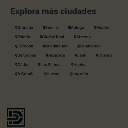
Explora más ciudades
Granada
Sevilla
Málaga
Madrid
Toledo
Ciudad Real
Almería
Córdoba
Guadalajara
Salamanca
Barcelona
Albacete
Jaén
Cuenca
Cádiz
Las Palmas
Huelva
A Coruña
Huesca
Logroño