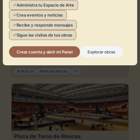
Administra tu Espacio de Arte
Crea eventos y noticias
Recibe y responde mensajes
Sigue las visitas de tus obras
Teatro
Teatro auditorio municipal
Crear cuenta y abrir mi Panel
Explorar obras
Toledo
Arte local
Artes escénicas
+3
Espacios en la zona
Teatro
Plaza de Toros de Illescas