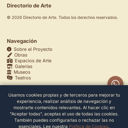
Directorio de Arte
© 2026 Directorio de Arte. Todos los derechos reservados.
Navegación
Sobre el Proyecto
Obras
Espacios de Arte
Galerías
Museos
Teatros
Usamos cookies propias y de terceros para mejorar tu
Legales
experiencia, realizar análisis de navegación y
Política de Privacidad
mostrarte contenidos relevantes. Al hacer clic en
Política de Cookies
"Aceptar todas", aceptas el uso de todas las cookies.
Configuración de Cookies
También puedes configurarlas o rechazar las no
Términos de Servicio
esenciales. Lee nuestra
Política de Cookies
.