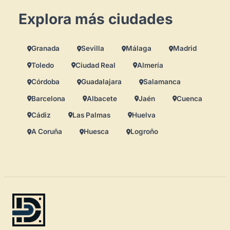
Explora más ciudades
Granada
Sevilla
Málaga
Madrid
Toledo
Ciudad Real
Almería
Córdoba
Guadalajara
Salamanca
Barcelona
Albacete
Jaén
Cuenca
Cádiz
Las Palmas
Huelva
A Coruña
Huesca
Logroño