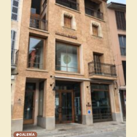
×
GALERÍA