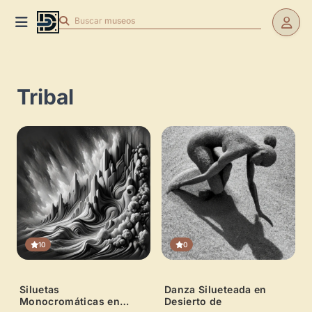
Buscar
museos
Tribal
10
0
Siluetas
Danza Silueteada en
Monocromáticas en
Desierto de