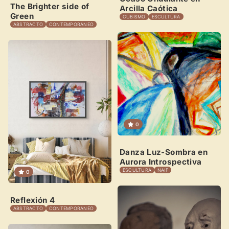
Crea eventos y noticias
The Brighter side of
Arcilla Caótica
Green
CUBISMO
ESCULTURA
Recibe y responde mensajes
ABSTRACTO
CONTEMPORÁNEO
Sigue las visitas de tus obras
Crear cuenta y abrir mi Panel
Explorar obras
0
Danza Luz-Sombra en
Aurora Introspectiva
ESCULTURA
NAIF
0
Reflexión 4
ABSTRACTO
CONTEMPORÁNEO