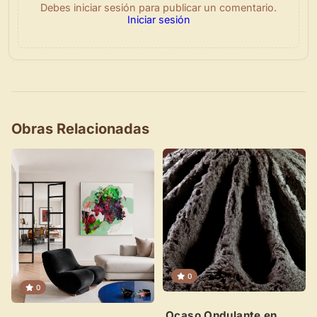
Debes iniciar sesión para publicar un comentario.
Iniciar sesión
×
Obras Relacionadas
Novedad: Tu Panel de Usuario
Directorio de Arte
estrena su nuevo
Panel de Usuario
: tu
centro de control para gestionar todo tu arte.
0
Publica y gestiona tus obras
0
Administra tu Espacio de Arte
Ocaso Ondulante en