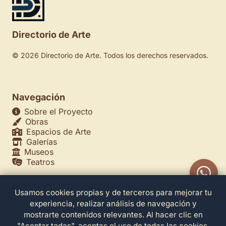
Directorio de Arte
© 2026 Directorio de Arte. Todos los derechos reservados.
Navegación
Sobre el Proyecto
Obras
Espacios de Arte
Galerías
Museos
Teatros
Usamos cookies propias y de terceros para mejorar tu
Legales
experiencia, realizar análisis de navegación y
Política de Privacidad
mostrarte contenidos relevantes. Al hacer clic en
Política de Cookies
"Aceptar todas", aceptas el uso de todas las cookies.