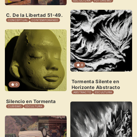
Sigue las visitas de tus obras
ESCULTURA
FUTURISMO
C. De la Libertad 51-49.
Crear cuenta y abrir mi Panel
Explorar obras
CONCEPTUAL
CONTEMPORÁNEO
0
Tormenta Silente en
0
Horizonte Abstracto
ABSTRACTO
ESCULTURA
Silencio en Tormenta
CUBISMO
ESCULTURA