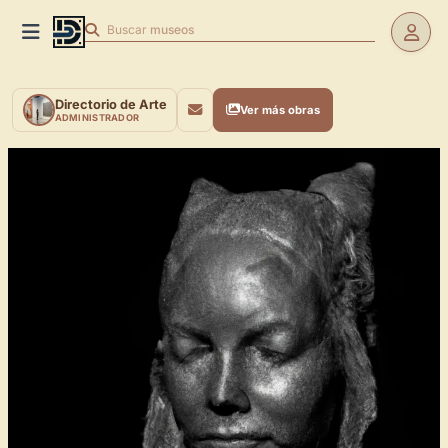
Buscar
museos
Directorio de Arte
Ver más obras
ADMINISTRADOR