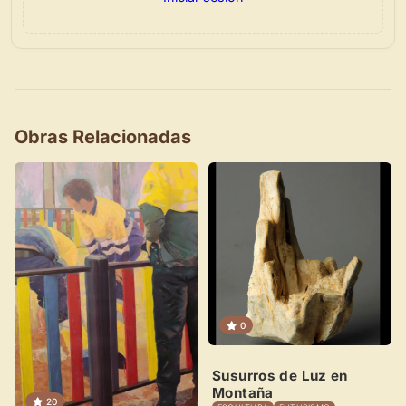
×
Obras Relacionadas
Novedad: Tu Panel de Usuario
Directorio de Arte
estrena su nuevo
Panel de Usuario
: tu
centro de control para gestionar todo tu arte.
Publica y gestiona tus obras
Administra tu Espacio de Arte
0
Crea eventos y noticias
Susurros de Luz en
Recibe y responde mensajes
Montaña
20