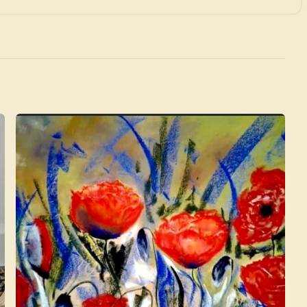
×
de Usuario
uevo
Panel de Usuario
: tu
todo tu arte.
Crea eventos y noticias