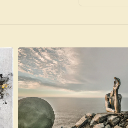
Novedad: Tu Panel 
Directorio de Arte
estrena su n
centro de control para gestionar 
Publica y gestiona tus obras
Administra tu Espacio de Arte