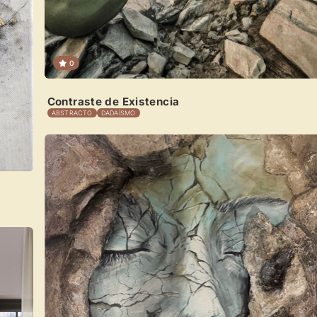
Recibe y responde mensajes
Sigue las visitas de tus obras
0
Crear cuenta y abrir mi Panel
Contraste de Existencia
ABSTRACTO
DADAÍSMO