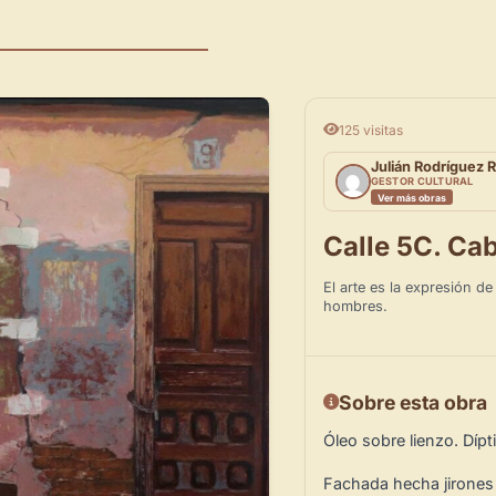
125 visitas
Julián Rodríguez
GESTOR CULTURAL
Ver más obras
Calle 5C. Cab
El arte es la expresión d
hombres.
Sobre esta obra
Óleo sobre lienzo. Dípt
Fachada hecha jirones 