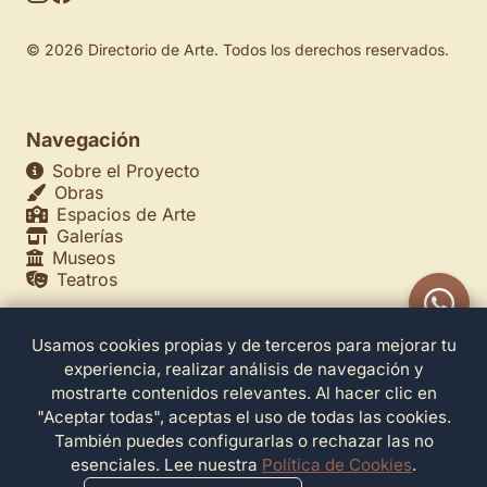
© 2026 Directorio de Arte. Todos los derechos reservados.
Navegación
Sobre el Proyecto
Obras
Espacios de Arte
Galerías
Museos
Teatros
Usamos cookies propias y de terceros para mejorar tu
Legales
experiencia, realizar análisis de navegación y
Política de Privacidad
mostrarte contenidos relevantes. Al hacer clic en
Política de Cookies
"Aceptar todas", aceptas el uso de todas las cookies.
Configuración de Cookies
También puedes configurarlas o rechazar las no
Términos de Servicio
esenciales. Lee nuestra
Política de Cookies
.
Contacto