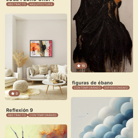
ABSTRACTO
ARQUITECTURA
Novedad: Tu Panel de Usuario
Directorio de Arte
estrena su nuevo
Panel de Usuario
: tu
centro de control para gestionar todo tu arte.
Publica y gestiona tus obras
Administra tu Espacio de Arte
Crea eventos y noticias
10
Recibe y responde mensajes
figuras de ébano
Sigue las visitas de tus obras
CONTEMPORÁNEO
EXPRESIONISMO
0
Crear cuenta y abrir mi Panel
Explorar obras
Reflexión 9
ABSTRACTO
CONTEMPORÁNEO