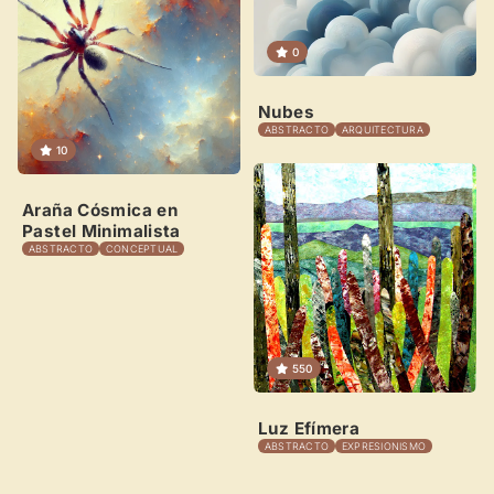
0
Nubes
ABSTRACTO
ARQUITECTURA
10
Araña Cósmica en
Pastel Minimalista
ABSTRACTO
CONCEPTUAL
550
Luz Efímera
ABSTRACTO
EXPRESIONISMO