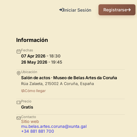
Registrarse
Iniciar Sesión
Información
Fechas
07 Apr 2026
- 18:30
26 May 2026
- 19:45
Ubicación
Salón de actos · Museo de Belas Artes da Coruña
Rúa Zalaeta, 215002 A Coruña, España
Cómo llegar
Precio
Gratis
Contacto
Sitio web
mu.belas.artes.coruna@xunta.gal
+34 881 881 700