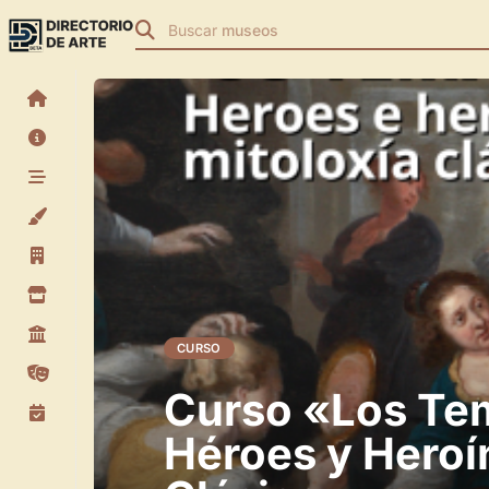
Buscar
museos
CURSO
Curso «Los Tem
Héroes y Heroín