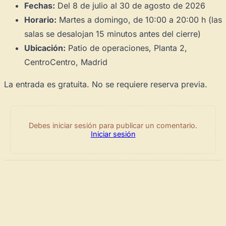
Crea eventos y noticias
Fechas:
Del 8 de julio al 30 de agosto de 2026
Recibe y responde mensajes
Horario:
Martes a domingo, de 10:00 a 20:00 h (las
salas se desalojan 15 minutos antes del cierre)
Sigue las visitas de tus obras
Ubicación:
Patio de operaciones, Planta 2,
Crear cuenta y abrir mi Panel
Explorar obras
CentroCentro, Madrid
La entrada es gratuita. No se requiere reserva previa.
Debes iniciar sesión para publicar un comentario.
Iniciar sesión