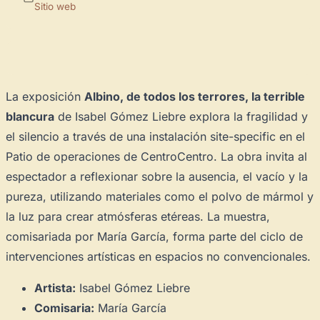
Sitio web
×
La exposición
Albino, de todos los terrores, la terrible
blancura
de Isabel Gómez Liebre explora la fragilidad y
el silencio a través de una instalación site-specific en el
Patio de operaciones de CentroCentro. La obra invita al
espectador a reflexionar sobre la ausencia, el vacío y la
pureza, utilizando materiales como el polvo de mármol y
Novedad: Tu Panel de Usuario
la luz para crear atmósferas etéreas. La muestra,
Directorio de Arte
estrena su nuevo
Panel de Usuario
: tu
comisariada por María García, forma parte del ciclo de
centro de control para gestionar todo tu arte.
intervenciones artísticas en espacios no convencionales.
Publica y gestiona tus obras
Artista:
Isabel Gómez Liebre
Administra tu Espacio de Arte
Comisaria:
María García