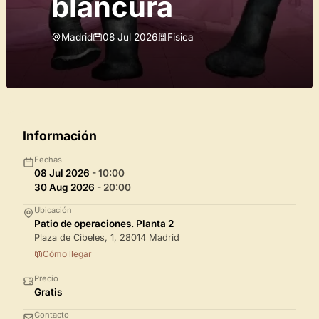
blancura
Madrid
08 Jul 2026
Fisica
Información
Fechas
08 Jul 2026
- 10:00
30 Aug 2026
- 20:00
Ubicación
Patio de operaciones. Planta 2
Plaza de Cibeles, 1, 28014 Madrid
Cómo llegar
Precio
Gratis
Contacto