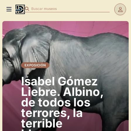
Buscar
museos
EXPOSICIÓN
Isabel Gómez
Liebre. Albino,
de todos los
terrores, la
terrible