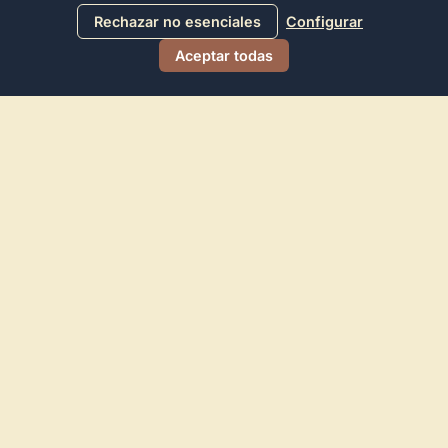
Rechazar no esenciales
Configurar
Aceptar todas
Directorio de Arte
© 2026 Directorio de Arte. Todos los derechos reservados.
Navegación
Sobre el Proyecto
Obras