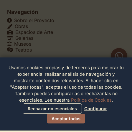
Navegación
Sobre el Proyecto
Obras
Espacios de Arte
Galerías
Museos
Teatros
Usamos cookies propias y de terceros para mejorar tu
Legales
experiencia, realizar análisis de navegación y
Política de Privacidad
mostrarte contenidos relevantes. Al hacer clic en
Política de Cookies
"Aceptar todas", aceptas el uso de todas las cookies.
Configuración de Cookies
También puedes configurarlas o rechazar las no
Términos de Servicio
esenciales. Lee nuestra
Política de Cookies
.
Contacto
Rechazar no esenciales
Configurar
Aceptar todas