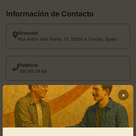
Información de Contacto
Dirección
Rúa Antón Vilar Ponte, 13, 15005 A Coruña, Spain
Teléfono
881 89 38 69
×
Correo Electrónico
Ver mail
usuario@directoriodearte.com
Sitio Web
www.afabricadotrece.es