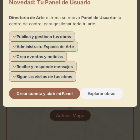
Novedad: Tu Panel de Usuario
Directorio de Arte
estrena su nuevo
Panel de Usuario
: tu
Ubicación de A Fábrica do Trece
centro de control para gestionar todo tu arte.
Publica y gestiona tus obras
Cómo llegar
Administra tu Espacio de Arte
Crea eventos y noticias
+
−
Recibe y responde mensajes
Sigue las visitas de tus obras
×
A Fábrica do Trece
Crear cuenta y abrir mi Panel
Explorar obras
Toca el mapa para interactuar
Activar Mapa