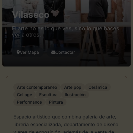
Vilaseco
El arte no es lo que ves, sino lo que haces
ver a otros.
Ver Mapa
Contactar
Arte contemporáneo
Arte pop
Cerámica
Collage
Escultura
Ilustración
Performance
Pintura
Espacio artístico que combina galería de arte,
librería especializada, departamento de diseño
y área de exposición, además de la venta de