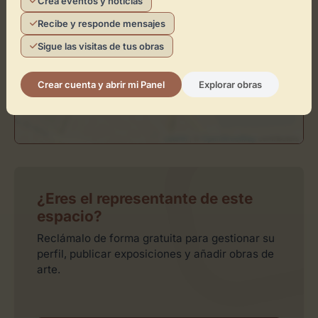
Crea eventos y noticias
Activar Mapa
Recibe y responde mensajes
Sigue las visitas de tus obras
Crear cuenta y abrir mi Panel
Explorar obras
Leaflet
| ©
OpenStreetMap
contributors
¿Eres el representante de este
espacio?
Reclámalo de forma gratuita para gestionar su
perfil, publicar exposiciones y añadir obras de
arte.