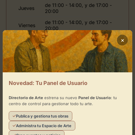
de 11:00 - 14:00, y de 17:00 -
Jueves
20:00
de 11:00 - 14:00, y de 17:00 -
Viernes
20:00
×
Ubicación de Vilaseco
Cómo llegar
Novedad: Tu Panel de Usuario
+
−
Directorio de Arte
estrena su nuevo
Panel de Usuario
: tu
centro de control para gestionar todo tu arte.
×
Publica y gestiona tus obras
Vilaseco
Administra tu Espacio de Arte
Toca el mapa para interactuar