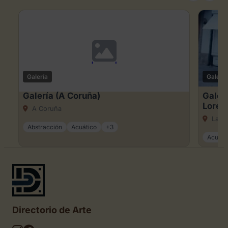
Galería
Galería
Galería (A Coruña)
Galerí
Loren
A Coruña
La C
Abstracción
Acuático
+3
Acuare
Directorio de Arte