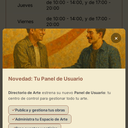
de 10:00 - 14:00, y de 17:00 -
Jueves
20:00
de 10:00 - 14:00, y de 17:00 -
Viernes
20:00
Domingo
de 10:00 - 14:00
×
Ubicación de Antiguo Convento de
la Merced
Novedad: Tu Panel de Usuario
Cómo llegar
Directorio de Arte
estrena su nuevo
Panel de Usuario
: tu
centro de control para gestionar todo tu arte.
Publica y gestiona tus obras
Administra tu Espacio de Arte