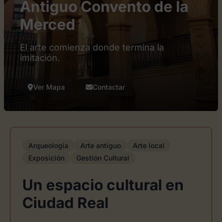
Antiguo Convento de la
Merced
El arte comienza donde termina la
imitación.
Ver Mapa
Contactar
Arqueología
Arte antiguo
Arte local
Exposición
Gestión Cultural
Un espacio cultural en
Ciudad Real