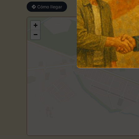
Cómo llegar
+
−