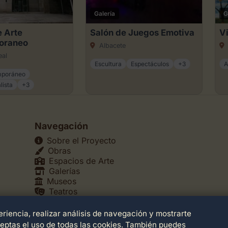
Galería
G
 Arte
Salón de Juegos Emotiva
Vi
oraneo
Albacete
eal
Escultura
Espectáculos
+3
A
mporáneo
lista
+3
Navegación
Sobre el Proyecto
Obras
Espacios de Arte
Galerías
Museos
Teatros
riencia, realizar análisis de navegación y mostrarte
ceptas el uso de todas las cookies. También puedes