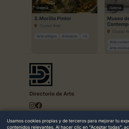
Galería
Galería
S.Morillo Pintor
Museo de
Contemp
Ciudad Real
Ciudad R
Arte antiguo
Artesanía
+3
Arte conte
Arte minima
Directorio de Arte
Usamos cookies propias y de terceros para mejorar tu expe
© 2026 Directorio de Arte. Todos los derechos
reservados.
contenidos relevantes. Al hacer clic en "Aceptar todas", a