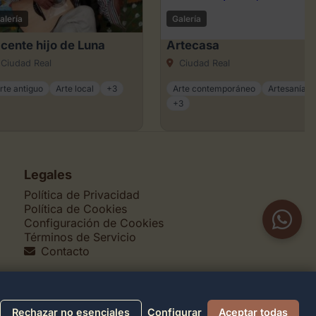
alería
Galería
cente hijo de Luna
Artecasa
Ciudad Real
Ciudad Real
rte antiguo
Arte local
+3
Arte contemporáneo
Artesanía
+3
Legales
Política de Privacidad
Política de Cookies
Configuración de Cookies
Términos de Servicio
Contacto
Rechazar no esenciales
Configurar
Aceptar todas