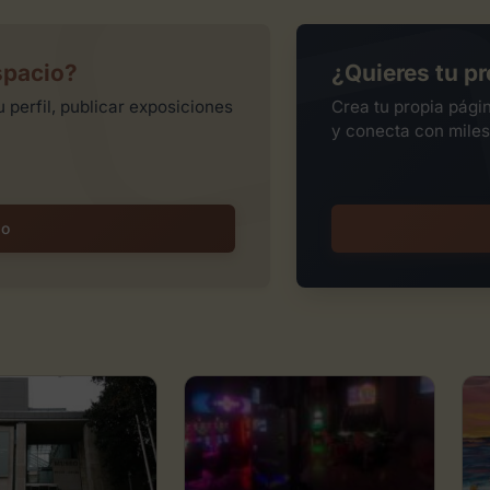
spacio?
¿Quieres tu pr
 perfil, publicar exposiciones
Crea tu propia pági
y conecta con miles
io