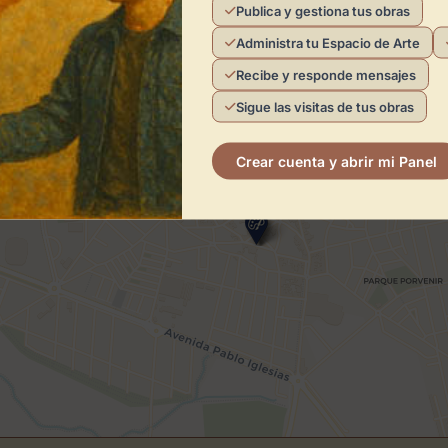
Publica y gestiona tus obras
Administra tu Espacio de Arte
Recibe y responde mensajes
Sigue las visitas de tus obras
Crear cuenta y abrir mi Panel
×
Galería de Arte Marmurán