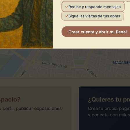
Artagora Galería Virtual
Recibe y responde mensajes
Sigue las visitas de tus obras
Crear cuenta y abrir mi Panel
spacio?
¿Quieres tu pr
 perfil, publicar exposiciones
Crea tu propia pági
y conecta con miles