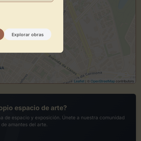
Explorar obras
Leaflet
| ©
OpenStreetMap
contributors
opio espacio de arte?
na de espacio y exposición. Únete a nuestra comunidad
 de amantes del arte.