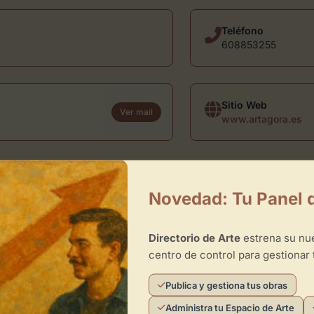
Teléfono
608853255
Sitio Web
Ver mail
www.artagora.es
irtual
Novedad: Tu Panel 
Directorio de Arte
estrena su n
centro de control para gestionar 
Publica y gestiona tus obras
×
Administra tu Espacio de Arte