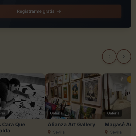
Registrarme gratis
ría
Galería
Galería
 Cara Que
Alianza Art Gallery
Magasé Art 
alda
Sevilla
Sevilla