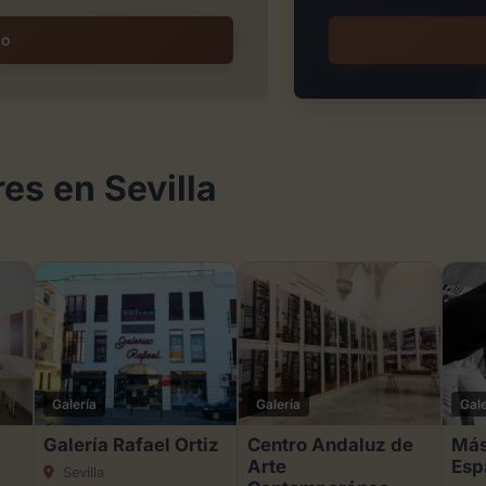
io
es en Sevilla
Galería
Galería
Gale
Galería Rafael Ortiz
Centro Andaluz de
Más
Arte
Esp
Sevilla