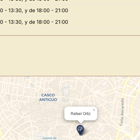
Novedad: Tu Panel 
0 - 13:30, y de 18:00 - 21:00
0 - 13:30, y de 18:00 - 21:00
Directorio de Arte
estrena su n
centro de control para gestionar 
Publica y gestiona tus obras
Administra tu Espacio de Arte
Recibe y responde mensajes
Sigue las visitas de tus obras
Crear cuenta y abrir mi Panel
×
Rafael Ortiz