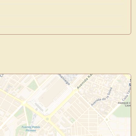
×
de Usuario
uevo
Panel de Usuario
: tu
todo tu arte.
Crea eventos y noticias
Explorar obras