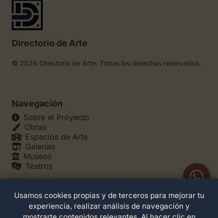
Directorio de Arte
© 2026 Directorio de Arte. Todos los derechos reservados.
Navegación
Sobre el Proyecto
Obras
Espacios de Arte
Galerías
Museos
Teatros
Usamos cookies propias y de terceros para mejorar tu
Legales
experiencia, realizar análisis de navegación y
Política de Privacidad
mostrarte contenidos relevantes. Al hacer clic en