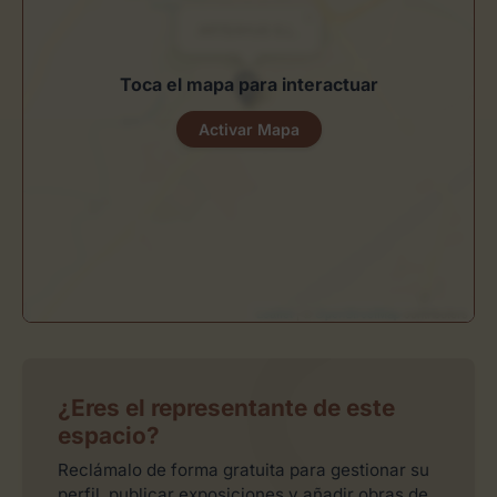
×
ARTEAYUD S.L.
Toca el mapa para interactuar
Activar Mapa
Leaflet
| ©
OpenStreetMap
contributors
¿Eres el representante de este
espacio?
Reclámalo de forma gratuita para gestionar su
perfil, publicar exposiciones y añadir obras de