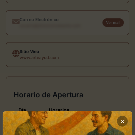
Correo Electrónico
Ver mail
usuario@directoriodearte.com
Sitio Web
www.arteayud.com
Horario de Apertura
Día
Horarios
×
de 10:00 - 13:00, y de 16:30
Lunes
- 19:30