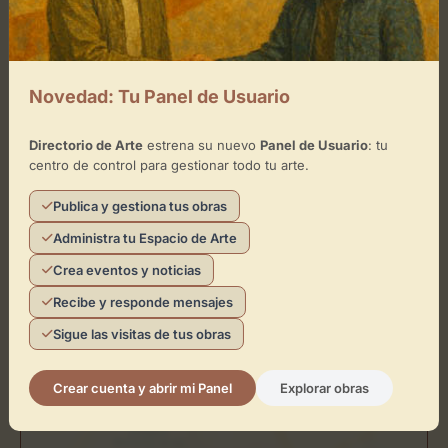
de 10:00 - 13:00, y de 16:30
Martes
- 19:30
de 10:00 - 13:00, y de 16:30
Jueves
- 19:30
Novedad: Tu Panel de Usuario
de 10:00 - 13:00, y de 16:30
Viernes
- 19:30
Directorio de Arte
estrena su nuevo
Panel de Usuario
: tu
centro de control para gestionar todo tu arte.
Domingo
Publica y gestiona tus obras
Administra tu Espacio de Arte
Ubicación de ARTEAYUD S.L.
Crea eventos y noticias
Recibe y responde mensajes
Cómo llegar
Sigue las visitas de tus obras
+
Crear cuenta y abrir mi Panel
Explorar obras
−