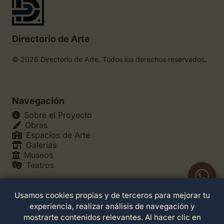
Directorio de Arte
© 2026 Directorio de Arte. Todos los derechos reservados.
Navegación
Sobre el Proyecto
Obras
Espacios de Arte
Galerías
Museos
Teatros
Usamos cookies propias y de terceros para mejorar tu
Legales
experiencia, realizar análisis de navegación y
Política de Privacidad
mostrarte contenidos relevantes. Al hacer clic en