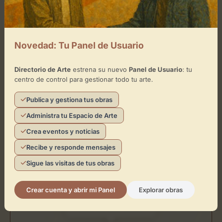
Jueves
de 10:00 - 14:00
Viernes
de 10:00 - 14:00
Novedad: Tu Panel de Usuario
Domingo
Directorio de Arte
estrena su nuevo
Panel de Usuario
: tu
centro de control para gestionar todo tu arte.
Ubicación de Arucas Municipal
Publica y gestiona tus obras
Museum
Administra tu Espacio de Arte
Cómo llegar
Crea eventos y noticias
Recibe y responde mensajes
+
Sigue las visitas de tus obras
−
Crear cuenta y abrir mi Panel
Explorar obras
×
Arucas Municipal Museum