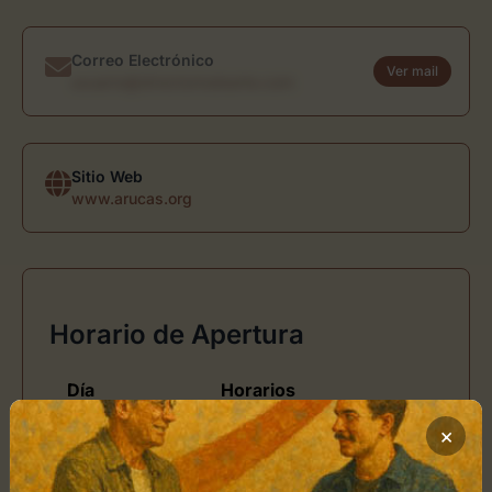
Correo Electrónico
Ver mail
usuario@directoriodearte.com
Sitio Web
www.arucas.org
Horario de Apertura
Día
Horarios
Lunes
de 10:00 - 14:00
×
Martes
de 10:00 - 14:00