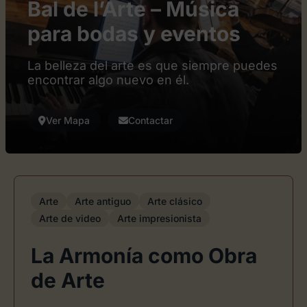
Bal de l’Arte – Música
para bodas y eventos
La belleza del arte es que siempre puedes
encontrar algo nuevo en él.
Ver Mapa
Contactar
Arte
Arte antiguo
Arte clásico
Arte de video
Arte impresionista
La Armonía como Obra
de Arte