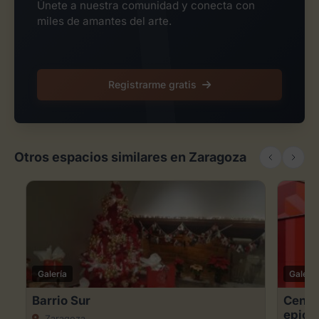
Únete a nuestra comunidad y conecta con
miles de amantes del arte.
Registrarme gratis
Otros espacios similares en Zaragoza
Galería
Galería
Barrio Sur
Centro
epice
Zaragoza