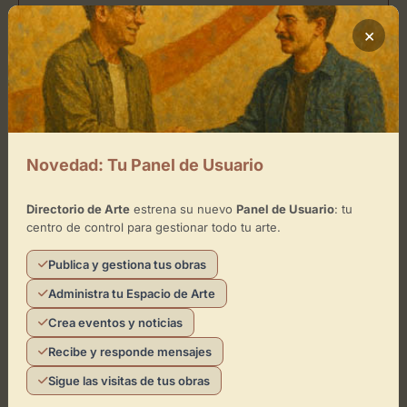
Día
Horarios
×
Lunes
de 16:00 - 21:00
Martes
de 16:00 - 21:00
Miércoles
de 16:00 - 21:00
Novedad: Tu Panel de Usuario
Jueves
de 16:00 - 20:30
Viernes
de 16:00 - 18:30
Directorio de Arte
estrena su nuevo
Panel de Usuario
: tu
centro de control para gestionar todo tu arte.
Sábado
Publica y gestiona tus obras
Domingo
Administra tu Espacio de Arte
Crea eventos y noticias
Ubicación de Bal de l’Arte – Música
Recibe y responde mensajes
para bodas y eventos
Sigue las visitas de tus obras