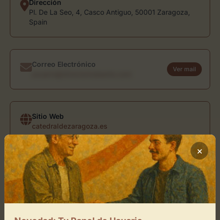
Dirección
Pl. De La Seo, 4, Casco Antiguo, 50001 Zaragoza,
Spain
Correo Electrónico
Ver mail
usuario@directoriodearte.com
Sitio Web
catedraldezaragoza.es
×
Ubicación de Catedral del Salvador
de Zaragoza
Cómo llegar