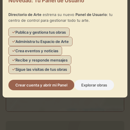
Novedad: Tu Panel de Usuario
+
Directorio de Arte
estrena su nuevo
Panel de Usuario
: tu
−
centro de control para gestionar todo tu arte.
×
Publica y gestiona tus obras
Catedral del Salvador de Zaragoza
Administra tu Espacio de Arte
Toca el mapa para interactuar
Crea eventos y noticias
Recibe y responde mensajes
Activar Mapa
Sigue las visitas de tus obras
Crear cuenta y abrir mi Panel
Explorar obras
Leaflet
| ©
OpenStreetMap
contributors