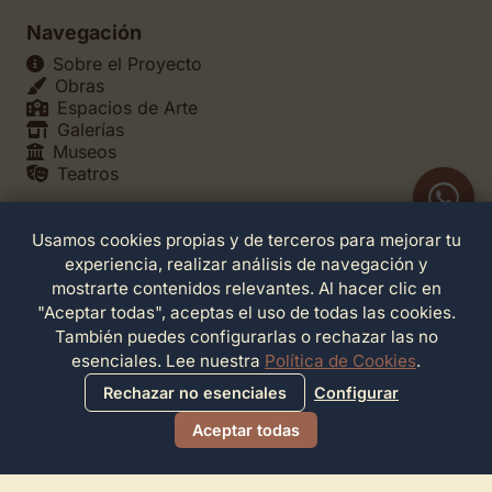
Navegación
Sobre el Proyecto
Obras
Espacios de Arte
Galerías
Museos
Teatros
Usamos cookies propias y de terceros para mejorar tu
Legales
experiencia, realizar análisis de navegación y
Política de Privacidad
mostrarte contenidos relevantes. Al hacer clic en
Política de Cookies
"Aceptar todas", aceptas el uso de todas las cookies.
Configuración de Cookies
También puedes configurarlas o rechazar las no
Términos de Servicio
esenciales. Lee nuestra
Política de Cookies
.
Contacto
Rechazar no esenciales
Configurar
Aceptar todas