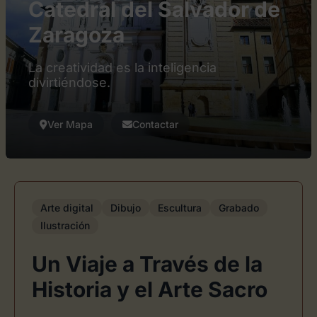
Catedral del Salvador de
Zaragoza
La creatividad es la inteligencia
divirtiéndose.
Ver Mapa
Contactar
Arte digital
Dibujo
Escultura
Grabado
Ilustración
Un Viaje a Través de la
Historia y el Arte Sacro