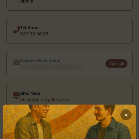
España
Teléfono
637 30 36 58
Correo Electrónico
Ver mail
usuario@directoriodearte.com
Sitio Web
blacklightartgallery.com
×
Ubicación de BLACKLIGHT