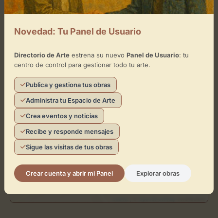
Cómo llegar
+
Novedad: Tu Panel de Usuario
−
Directorio de Arte
estrena su nuevo
Panel de Usuario
: tu
centro de control para gestionar todo tu arte.
×
BLACKLIGHT
Publica y gestiona tus obras
Toca el mapa para interactuar
Administra tu Espacio de Arte
Crea eventos y noticias
Activar Mapa
Recibe y responde mensajes
Sigue las visitas de tus obras
Crear cuenta y abrir mi Panel
Explorar obras
Leaflet
| ©
OpenStreetMap
contributors