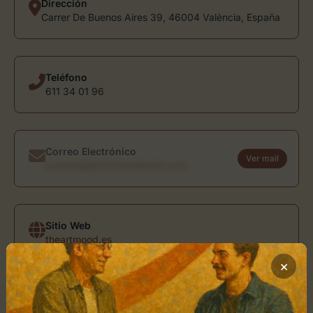
Dirección
Carrer De Buenos Aires 39, 46004 València, España
Teléfono
611 34 01 96
Correo Electrónico
Ver mail
usuario@directoriodearte.com
Sitio Web
theartmood.es
×
Ubicación de The Art Mood