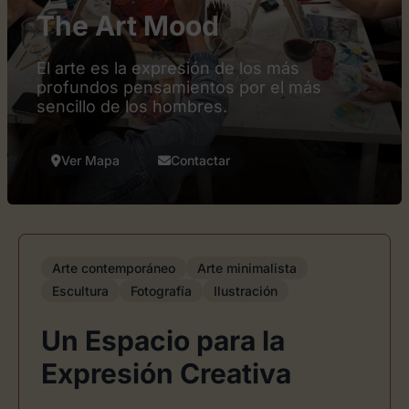
The Art Mood
El arte es la expresión de los más
profundos pensamientos por el más
sencillo de los hombres.
Ver Mapa
Contactar
Arte contemporáneo
Arte minimalista
Escultura
Fotografía
Ilustración
Un Espacio para la
Expresión Creativa