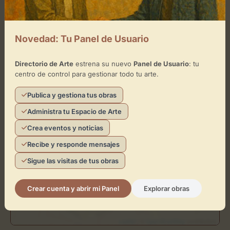
Cómo llegar
Novedad: Tu Panel de Usuario
+
−
Directorio de Arte
estrena su nuevo
Panel de Usuario
: tu
centro de control para gestionar todo tu arte.
×
The Art Mood
Publica y gestiona tus obras
Administra tu Espacio de Arte
Toca el mapa para interactuar
Crea eventos y noticias
Activar Mapa
Recibe y responde mensajes
Sigue las visitas de tus obras
Crear cuenta y abrir mi Panel
Explorar obras
Leaflet
| ©
OpenStreetMap
contributors