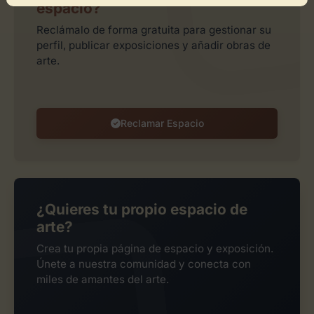
espacio?
Reclámalo de forma gratuita para gestionar su
perfil, publicar exposiciones y añadir obras de
arte.
Reclamar Espacio
¿Quieres tu propio espacio de
arte?
Crea tu propia página de espacio y exposición.
Únete a nuestra comunidad y conecta con
miles de amantes del arte.