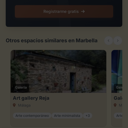
Registrarme gratis
Otros espacios similares en Marbella
Galería
Galería
Art gallery Reja
Galerí
Málaga
Mála
Arte contemporáneo
Arte minimalista
+3
Arte c