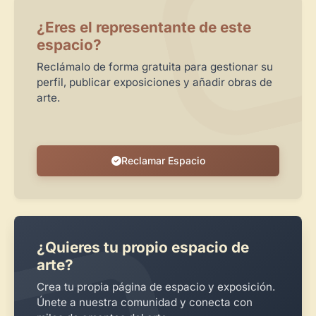
Publica y gestiona tus obras
¿Eres el representante de este
Administra tu Espacio de Arte
espacio?
Crea eventos y noticias
Reclámalo de forma gratuita para gestionar su
perfil, publicar exposiciones y añadir obras de
Recibe y responde mensajes
arte.
Sigue las visitas de tus obras
Crear cuenta y abrir mi Panel
Explorar obras
Reclamar Espacio
¿Quieres tu propio espacio de
arte?
Crea tu propia página de espacio y exposición.
Únete a nuestra comunidad y conecta con