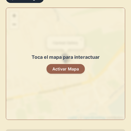
+
−
×
Cipressi Gallery
Toca el mapa para interactuar
×
Activar Mapa
Novedad: Tu Panel de Usuario
Leaflet
| ©
OpenStreetMap
contributors
Directorio de Arte
estrena su nuevo
Panel de Usuario
: tu
centro de control para gestionar todo tu arte.