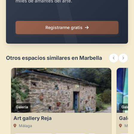
miles de amantes del arte.
Registrarme gratis
Otros espacios similares en Marbella
Galería
Galería
Art gallery Reja
Galerí
Málaga
Mála