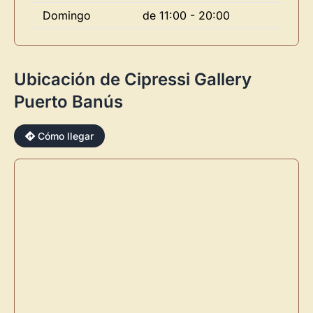
Domingo
de 11:00 - 20:00
Ubicación de Cipressi Gallery
Puerto Banús
×
Cómo llegar
Novedad: Tu Panel de Usuario
Directorio de Arte
estrena su nuevo
Panel de Usuario
: tu
centro de control para gestionar todo tu arte.
Publica y gestiona tus obras