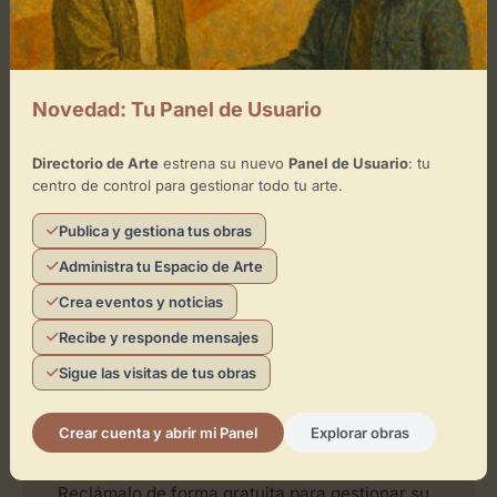
×
Museo Pikassa Marbella Kids
Toca el mapa para interactuar
Novedad: Tu Panel de Usuario
Activar Mapa
Directorio de Arte
estrena su nuevo
Panel de Usuario
: tu
centro de control para gestionar todo tu arte.
Publica y gestiona tus obras
Administra tu Espacio de Arte
Crea eventos y noticias
Leaflet
| ©
OpenStreetMap
contributors
Recibe y responde mensajes
Sigue las visitas de tus obras
¿Eres el representante de este
Crear cuenta y abrir mi Panel
Explorar obras
espacio?
Reclámalo de forma gratuita para gestionar su