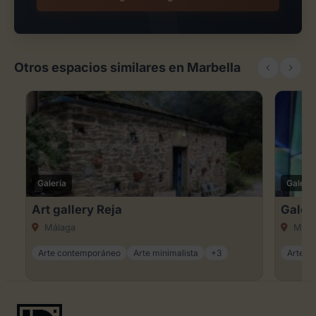
Otros espacios similares en Marbella
Galería
Galería
Art gallery Reja
Galerí
Málaga
Mála
Arte contemporáneo
Arte minimalista
+3
Arte c