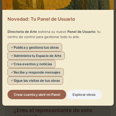
−
Novedad: Tu Panel de Usuario
×
Campus Stellae
Directorio de Arte
estrena su nuevo
Panel de Usuario
: tu
Toca el mapa para interactuar
centro de control para gestionar todo tu arte.
Activar Mapa
Publica y gestiona tus obras
Administra tu Espacio de Arte
Crea eventos y noticias
Recibe y responde mensajes
Sigue las visitas de tus obras
Leaflet
| ©
OpenStreetMap
contributors
Crear cuenta y abrir mi Panel
Explorar obras
¿Eres el representante de este