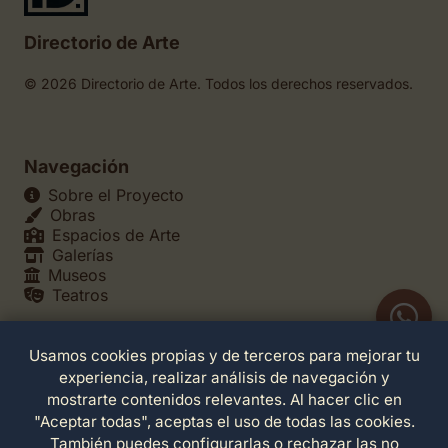
Directorio de Arte
© 2026 Directorio de Arte. Todos los derechos reservados.
Navegación
Sobre el Proyecto
Obras
Espacios de Arte
Galerías
Museos
Teatros
Usamos cookies propias y de terceros para mejorar tu
Legales
experiencia, realizar análisis de navegación y
Política de Privacidad
mostrarte contenidos relevantes. Al hacer clic en
Política de Cookies
"Aceptar todas", aceptas el uso de todas las cookies.
Configuración de Cookies
También puedes configurarlas o rechazar las no