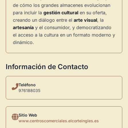
de cómo los grandes almacenes evolucionan
para incluir la
gestión cultural
en su oferta,
Novedad: Tu Panel de Usuario
creando un diálogo entre el
arte visual
, la
artesanía
y el consumidor, y democratizando
Directorio de Arte
estrena su nuevo
Panel de Usuario
: tu
el acceso a la cultura en un formato moderno y
centro de control para gestionar todo tu arte.
dinámico.
Publica y gestiona tus obras
Administra tu Espacio de Arte
Información de Contacto
Crea eventos y noticias
Recibe y responde mensajes
Teléfono
Sigue las visitas de tus obras
976188035
Crear cuenta y abrir mi Panel
Explorar obras
Sitio Web
www.centroscomerciales.elcorteingles.es