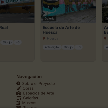
Galería
G
Real
Escuela de Arte de
Ar
Huesca
B
Huesca
Dibujo
+3
Arte digital
Dibujo
+3
A
Navegación
Sobre el Proyecto
Obras
Espacios de Arte
Galerías
Museos
Teatros