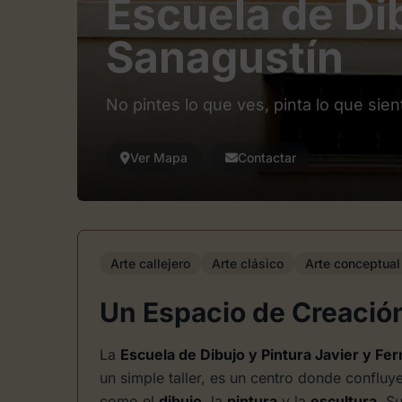
Escuela de Di
Sanagustín
No pintes lo que ves, pinta lo que sien
Ver Mapa
Contactar
Arte callejero
Arte clásico
Arte conceptual
Un Espacio de Creación
La
Escuela de Dibujo y Pintura Javier y Fe
un simple taller, es un centro donde confluy
como el
dibujo
, la
pintura
y la
escultura
. S