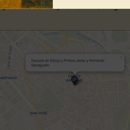
 y Pintura Javier y Fernando Sanagust
×
Escuela de Dibujo y Pintura Javier y Fernando
Sanagustín