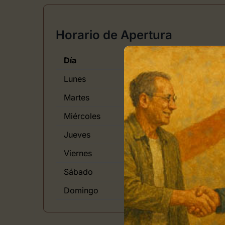
Horario de Apertura
Día
Lunes
Martes
Miércoles
Jueves
Viernes
Sábado
Domingo