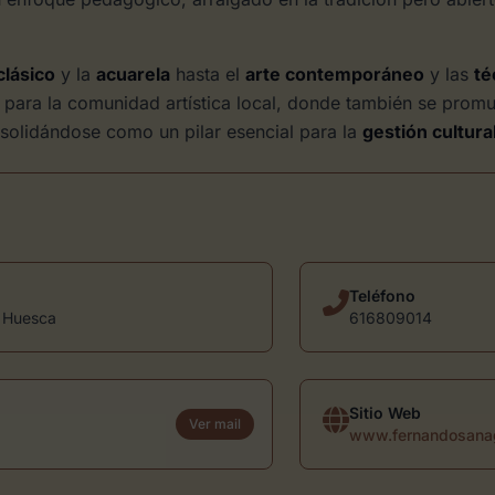
clásico
y la
acuarela
hasta el
arte contemporáneo
y las
té
ro para la comunidad artística local, donde también se pr
solidándose como un pilar esencial para la
gestión cultura
Teléfono
2 Huesca
616809014
Sitio Web
Ver mail
www.fernandosana