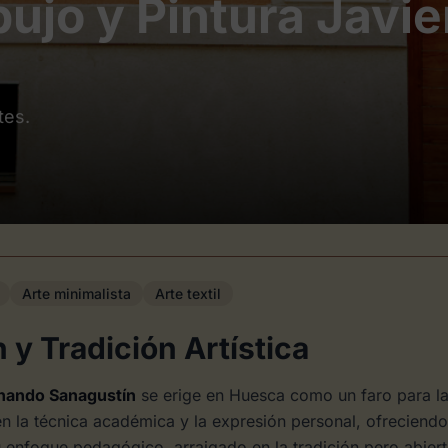
bujo y Pintura Javi
tes.
Arte minimalista
Arte textil
 y Tradición Artística
rnando Sanagustín
se erige en Huesca como un faro para la
en la técnica académica y la expresión personal, ofreciend
u enfoque pedagógico, arraigado en la tradición pero abiert