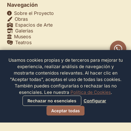
Navegación
Sobre el Proyecto
Obras
Espacios de Arte
Galerías
Museos
Teatros
Usamos cookies propias y de terceros para mejorar tu
Legales
experiencia, realizar análisis de navegación y
Política de Privacidad
mostrarte contenidos relevantes. Al hacer clic en
Política de Cookies
"Aceptar todas", aceptas el uso de todas las cookies.
Configuración de Cookies
También puedes configurarlas o rechazar las no
Términos de Servicio
esenciales. Lee nuestra
Política de Cookies
.
Contacto
Rechazar no esenciales
Configurar
Aceptar todas