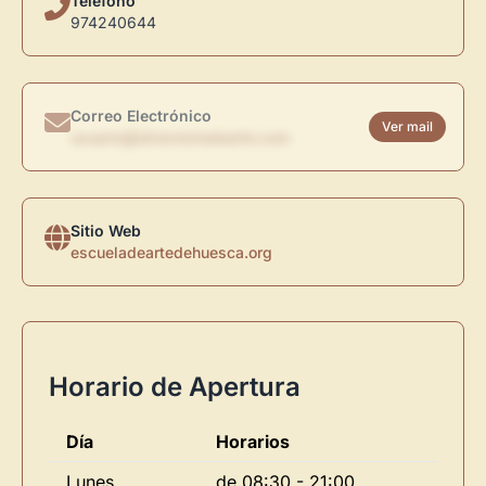
Teléfono
974240644
Correo Electrónico
Ver mail
usuario@directoriodearte.com
Sitio Web
escueladeartedehuesca.org
Horario de Apertura
Día
Horarios
Lunes
de 08:30 - 21:00