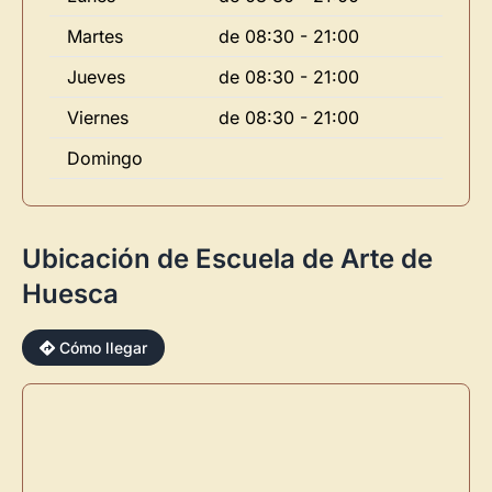
Martes
de 08:30 - 21:00
Jueves
de 08:30 - 21:00
×
Viernes
de 08:30 - 21:00
Domingo
Novedad: Tu Panel de Usuario
Ubicación de Escuela de Arte de
Huesca
Directorio de Arte
estrena su nuevo
Panel de Usuario
: tu
centro de control para gestionar todo tu arte.
Cómo llegar
Publica y gestiona tus obras
Administra tu Espacio de Arte
Crea eventos y noticias
Recibe y responde mensajes