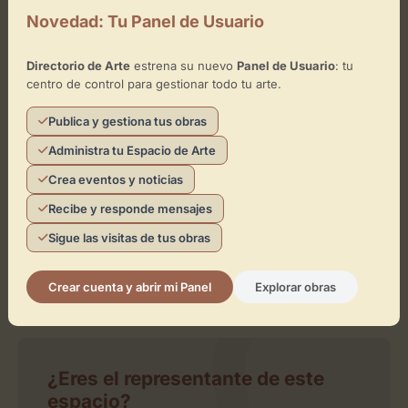
−
Novedad: Tu Panel de Usuario
×
Directorio de Arte
estrena su nuevo
Panel de Usuario
: tu
GABINETE DE DIBUJOS
centro de control para gestionar todo tu arte.
Toca el mapa para interactuar
Publica y gestiona tus obras
Activar Mapa
Administra tu Espacio de Arte
Crea eventos y noticias
Recibe y responde mensajes
Sigue las visitas de tus obras
Crear cuenta y abrir mi Panel
Explorar obras
Leaflet
| ©
OpenStreetMap
contributors
¿Eres el representante de este
espacio?