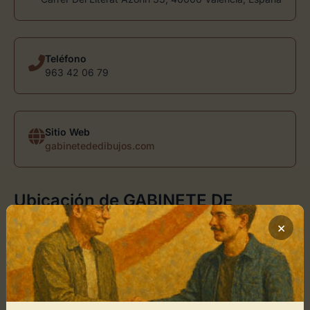
Teléfono
963 42 06 79
Sitio Web
gabinetededibujos.com
Ubicación de GABINETE DE
DIBUJOS
×
Cómo llegar
+