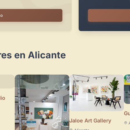
io
res en Alicante
io
Gu
Jaloe Art Gallery