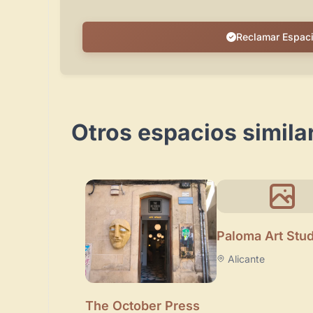
Reclamar Espac
Otros espacios simila
Paloma Art Stud
Alicante
The October Press