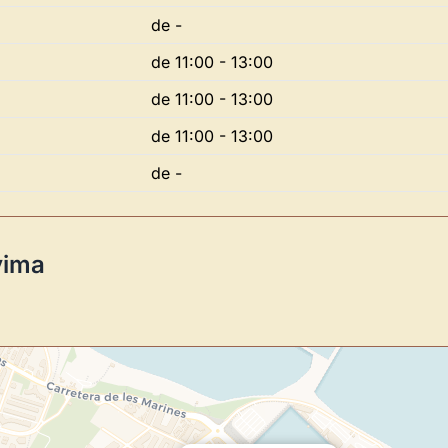
de -
de 11:00 - 13:00
de 11:00 - 13:00
Novedad: Tu Panel 
de 11:00 - 13:00
de -
Directorio de Arte
estrena su n
centro de control para gestionar 
Publica y gestiona tus obras
vima
Administra tu Espacio de Arte
Recibe y responde mensajes
Sigue las visitas de tus obras
Crear cuenta y abrir mi Panel