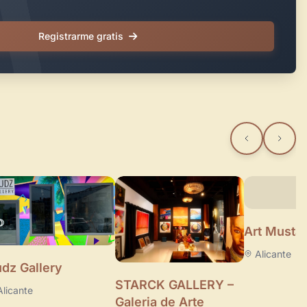
Registrarme gratis
Art Musta
Alicante
dz Gallery
STARCK GALLERY –
Alicante
Galeria de Arte