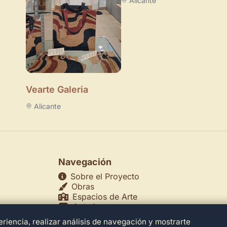
Alicante
Vearte Galeria
Alicante
Navegación
Sobre el Proyecto
Obras
Espacios de Arte
Galerías
Museos
riencia, realizar análisis de navegación y mostrarte
echos
Teatros