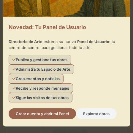
Ubicación de Galería de Arte María
Novedad: Tu Panel de Usuario
Nieves Martín
Directorio de Arte
estrena su nuevo
Panel de Usuario
: tu
Cómo llegar
centro de control para gestionar todo tu arte.
+
Publica y gestiona tus obras
−
Administra tu Espacio de Arte
Crea eventos y noticias
×
Galería de Arte María Nieves Martín
Recibe y responde mensajes
Sigue las visitas de tus obras
Toca el mapa para interactuar
Crear cuenta y abrir mi Panel
Explorar obras
Activar Mapa