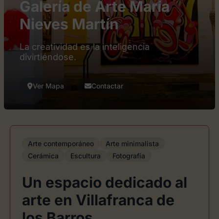
Galería de Arte María
Nieves Martín
La creatividad es la inteligencia
divirtiéndose.
Ver Mapa
Contactar
Arte contemporáneo
Arte minimalista
Cerámica
Escultura
Fotografía
Un espacio dedicado al
arte en Villafranca de
los Barros