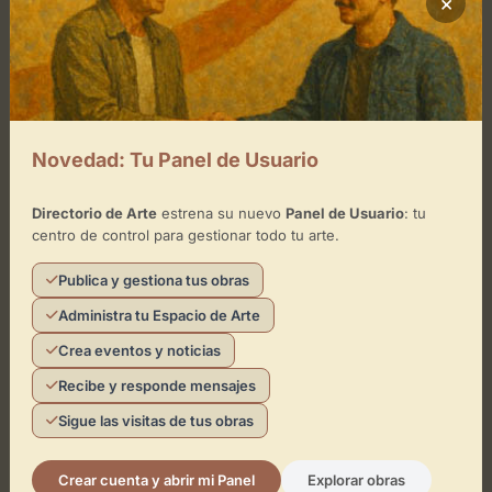
×
Viernes
de 18:00 - 21:00
Domingo
Novedad: Tu Panel de Usuario
Ubicación de Galería Librería La
Casa Amarilla
Directorio de Arte
estrena su nuevo
Panel de Usuario
: tu
centro de control para gestionar todo tu arte.
Cómo llegar
Publica y gestiona tus obras
Administra tu Espacio de Arte
Crea eventos y noticias
Recibe y responde mensajes
Sigue las visitas de tus obras
Crear cuenta y abrir mi Panel
Explorar obras