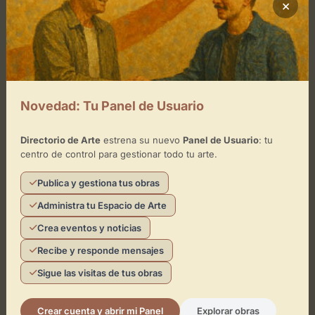
×
Día
Horarios
Lunes
de -
Martes
de -
Novedad: Tu Panel de Usuario
Jueves
de 11:00 - 14:00
Viernes
de 11:00 - 14:00
Directorio de Arte
estrena su nuevo
Panel de Usuario
: tu
centro de control para gestionar todo tu arte.
Domingo
de 12:00 - 15:00
Publica y gestiona tus obras
Administra tu Espacio de Arte
Ubicación de Galeria Luz de la Vida
Crea eventos y noticias
Recibe y responde mensajes
Cómo llegar
Sigue las visitas de tus obras
Crear cuenta y abrir mi Panel
Explorar obras