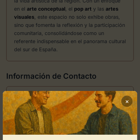
la vida artística de la región. Con un enfoque
en el
arte conceptual
, el
pop art
y las
artes
visuales
, este espacio no solo exhibe obras,
sino que fomenta la reflexión y la participación
comunitaria, consolidándose como un
referente indispensable en el panorama cultural
del sur de España.
Información de Contacto
Dirección
×
C. Ramón Y Cajal, 3, 23487 Huesa, Jaén, Spain
Teléfono
902200098