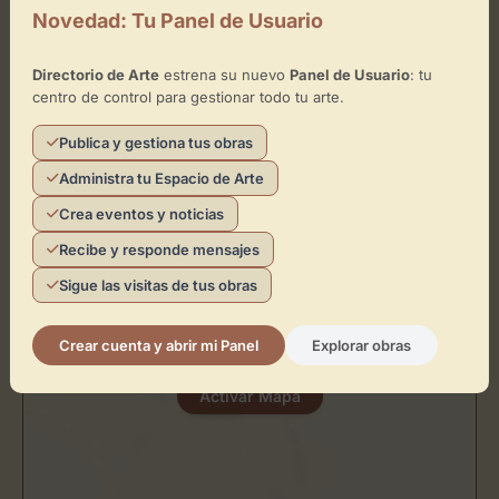
Novedad: Tu Panel de Usuario
Ubicación de Galerías Zaragoza
Directorio de Arte
estrena su nuevo
Panel de Usuario
: tu
centro de control para gestionar todo tu arte.
Cómo llegar
Publica y gestiona tus obras
Administra tu Espacio de Arte
+
Crea eventos y noticias
−
Recibe y responde mensajes
×
Sigue las visitas de tus obras
Galerías Zaragoza
Crear cuenta y abrir mi Panel
Explorar obras
Toca el mapa para interactuar
Activar Mapa