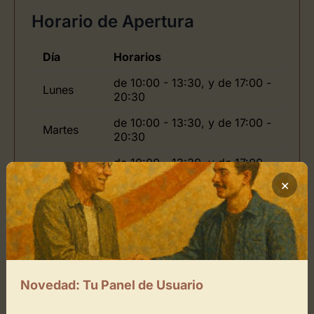
Horario de Apertura
Día
Horarios
de 10:00 - 13:30, y de 17:00 -
Lunes
20:30
de 10:00 - 13:30, y de 17:00 -
Martes
20:30
de 10:00 - 13:30, y de 17:00 -
Jueves
20:30
×
de 10:00 - 13:30, y de 17:00 -
Viernes
20:30
Domingo
Novedad: Tu Panel de Usuario
Ubicación de Home Gallery