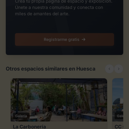
Crea tu propia página de espacio y exposición.
Únete a nuestra comunidad y conecta con
miles de amantes del arte.
Registrarme gratis
Otros espacios similares en Huesca
Galería
Galería
La Carbonería
CC Co