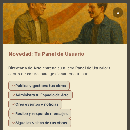
−
×
×
Javier Román
Toca el mapa para interactuar
Activar Mapa
Novedad: Tu Panel de Usuario
Directorio de Arte
estrena su nuevo
Panel de Usuario
: tu
centro de control para gestionar todo tu arte.
Publica y gestiona tus obras
Leaflet
| ©
OpenStreetMap
contributors
Administra tu Espacio de Arte
Crea eventos y noticias
Recibe y responde mensajes
¿Eres el representante de este
Sigue las visitas de tus obras
espacio?