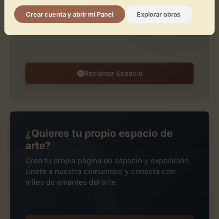
Reclámalo de forma gratuita para gestionar su
Crear cuenta y abrir mi Panel
Explorar obras
perfil, publicar exposiciones y añadir obras de
arte.
Reclamar Espacio
¿Quieres tu propio espacio de
arte?
Crea tu propia página de espacio y exposición.
Únete a nuestra comunidad y conecta con
miles de amantes del arte.