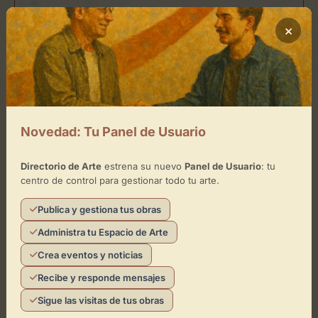
−
×
×
JM Galería
Toca el mapa para interactuar
Activar Mapa
Novedad: Tu Panel de Usuario
Directorio de Arte
estrena su nuevo
Panel de Usuario
: tu
centro de control para gestionar todo tu arte.
Publica y gestiona tus obras
Leaflet
| ©
OpenStreetMap
contributors
Administra tu Espacio de Arte
Crea eventos y noticias
Recibe y responde mensajes
¿Eres el representante de este
Sigue las visitas de tus obras
espacio?