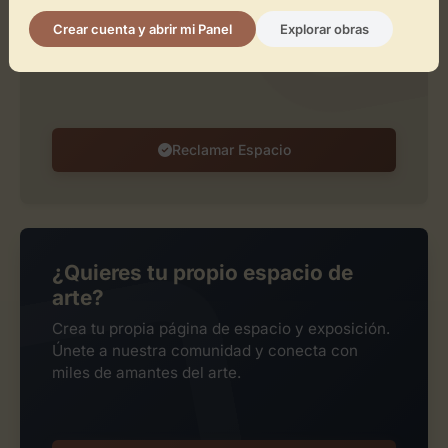
Reclámalo de forma gratuita para gestionar su
Crear cuenta y abrir mi Panel
Explorar obras
perfil, publicar exposiciones y añadir obras de
arte.
Reclamar Espacio
¿Quieres tu propio espacio de
arte?
Crea tu propia página de espacio y exposición.
Únete a nuestra comunidad y conecta con
miles de amantes del arte.