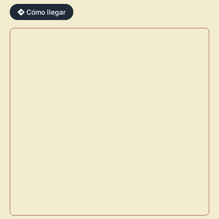
centro de control para gestionar todo tu arte.
Cómo llegar
Publica y gestiona tus obras
Administra tu Espacio de Arte
Crea eventos y noticias
Recibe y responde mensajes
Sigue las visitas de tus obras
Crear cuenta y abrir mi Panel
Explorar obras