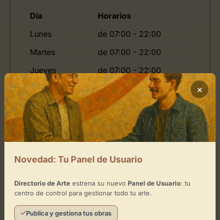
Día
Horarios
Lunes
de 07:00 - 22:00
Martes
de 07:00 - 22:00
Jueves
de 07:00 - 22:00
Viernes
de 07:00 - 22:00
×
Domingo
Ubicación de Leroy Merlin Las
Novedad: Tu Panel de Usuario
Palmas
Directorio de Arte
estrena su nuevo
Panel de Usuario
: tu
Cómo llegar
centro de control para gestionar todo tu arte.
Publica y gestiona tus obras