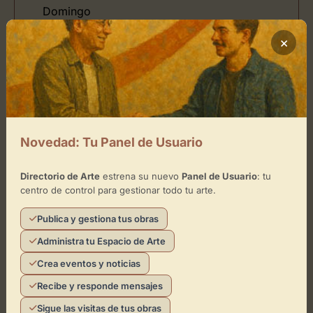
Domingo
×
Ubicación de Mata Castle Museum
Cómo llegar
Novedad: Tu Panel de Usuario
+
−
Directorio de Arte
estrena su nuevo
Panel de Usuario
: tu
centro de control para gestionar todo tu arte.
×
Mata Castle Museum
Publica y gestiona tus obras
Administra tu Espacio de Arte
Toca el mapa para interactuar
Crea eventos y noticias
Activar Mapa
Recibe y responde mensajes
Sigue las visitas de tus obras