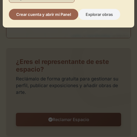
Crear cuenta y abrir mi Panel
Explorar obras
Leaflet
| ©
OpenStreetMap
contributors
¿Eres el representante de este
espacio?
Reclámalo de forma gratuita para gestionar su
perfil, publicar exposiciones y añadir obras de
arte.
Reclamar Espacio